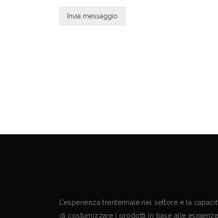
Invia messaggio
L’esperienza trentennale nel settore e la capaci
di costumizzare i prodotti in base alle esigenz