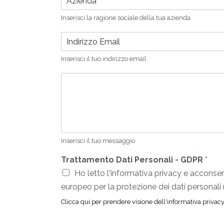
z
i
Inserisci la ragione sociale della tua azienda
e
n
E
d
m
a
a
Inserisci il tuo indirizzo email
*
i
l
M
*
e
s
s
a
g
g
Inserisci il tuo messaggio
i
o
Trattamento Dati Personali - GDPR
*
*
Ho letto l'informativa privacy e acconse
europeo per la protezione dei dati personali 
Clicca qui per prendere visione dell'informativa privacy