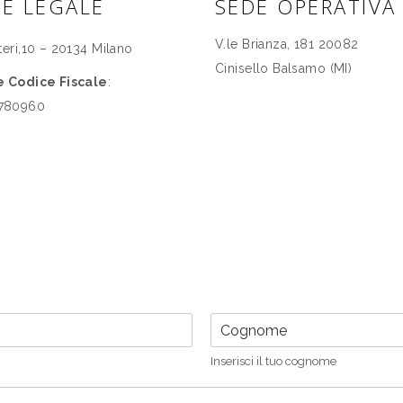
DE LEGALE
SEDE OPERATIVA
V.le Brianza, 181 20082
tteri,10 – 20134 Milano
Cinisello Balsamo (MI)
 e Codice Fiscale
:
780960
C
o
g
Inserisci il tuo cognome
n
o