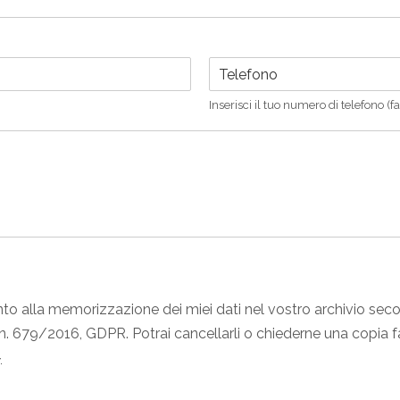
m
e
*
T
e
l
Inserisci il tuo numero di telefono (fa
e
f
o
n
o
nto alla memorizzazione dei miei dati nel vostro archivio se
n. 679/2016, GDPR. Potrai cancellarli o chiederne una copia fac
.