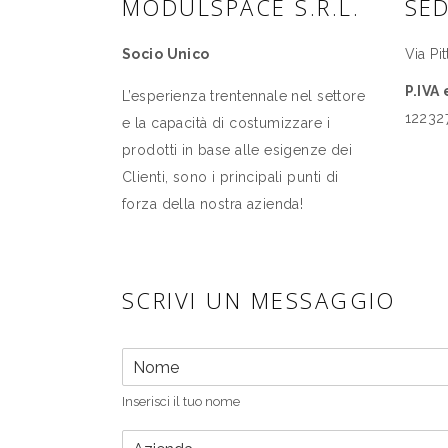
MODULSPACE S.R.L.
SE
Socio Unico
Via Pi
P.IVA
L’esperienza trentennale nel settore
12232
e la capacità di costumizzare i
prodotti in base alle esigenze dei
Clienti, sono i principali punti di
forza della nostra azienda!
SCRIVI UN MESSAGGIO
N
o
m
Inserisci il tuo nome
e
*
A