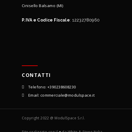
Cinisello Balsamo (MI)
P.IVA e Codice Fiscale
: 12232780960
CONTATTI
Telefono: +390238608230
Email: commerciale@modulspace.it
Copyright 2022 @ ModulSpace S.r.l.
Sito realizzato con il ♥ da White & Stone Italia.